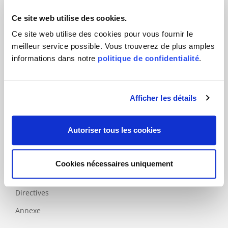
Tourisme
Ce site web utilise des cookies.
Ce site web utilise des cookies pour vous fournir le
Produits
meilleur service possible. Vous trouverez de plus amples
informations dans notre
politique de confidentialité
.
Normes
principales
Normes
Afficher les détails
complémentaires
Spécifiques
nationales
Autoriser tous les cookies
Labels
Cookies nécessaires uniquement
Modèles
d'évaluation
Directives
Annexe