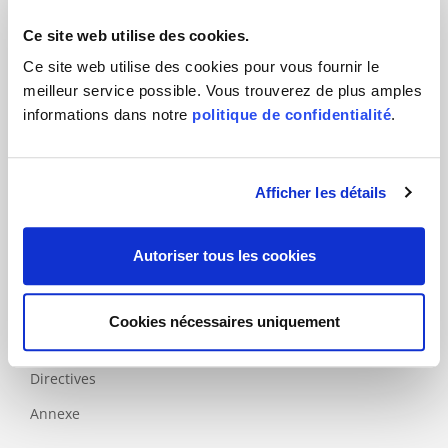
Tourisme
Ce site web utilise des cookies.
Ce site web utilise des cookies pour vous fournir le
Produits
meilleur service possible. Vous trouverez de plus amples
informations dans notre
politique de confidentialité
.
Normes
principales
Normes
Afficher les détails
complémentaires
Spécifiques
nationales
Autoriser tous les cookies
Labels
Cookies nécessaires uniquement
Modèles
d'évaluation
Directives
Annexe