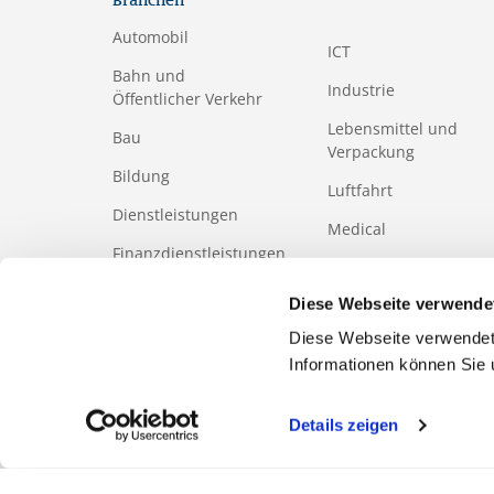
Branchen
Automobil
ICT
Bahn und
Industrie
Öffentlicher Verkehr
Lebensmittel und
Bau
Verpackung
Bildung
Luftfahrt
Dienstleistungen
Medical
Finanzdienstleistungen
Papier- und
Holzindustrie
Gesundheits-
Diese Webseite verwende
und Sozialwesen
Tourismus
Diese Webseite verwendet
Informationen können Sie
Details zeigen
FOOTERMETA
Geschäftsethik-Kodex
Reglement
Produkte-