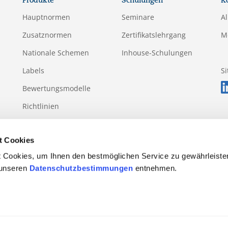
Produkte
Schulungen
K
Hauptnormen
Seminare
A
Zusatznormen
Zertifikatslehrgang
M
Nationale Schemen
Inhouse-Schulungen
Labels
S
Bewertungsmodelle
Richtlinien
Anhänge
t Cookies
 Cookies, um Ihnen den bestmöglichen Service zu gewährleiste
 unseren
Datenschutzbestimmungen
entnehmen.
Regulativ
Einsprüche und Beschwerden
Vorfall- und Versto