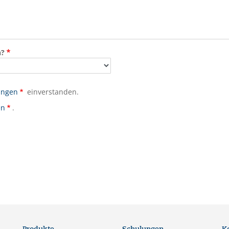
n?
ungen
einverstanden.
en
.