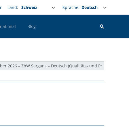
Select your language
Sprache:
r
Land:
rnational
Blog