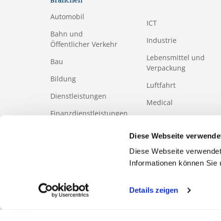
Branchen
Automobil
ICT
Bahn und
Industrie
Öffentlicher Verkehr
Lebensmittel und
Bau
Verpackung
Bildung
Luftfahrt
Dienstleistungen
Medical
Finanzdienstleistungen
Papier- und
Holzindustrie
Gesundheits-
Diese Webseite verwende
und Sozialwesen
Tourismus
Diese Webseite verwendet
Informationen können Sie
Details zeigen
FOOTERMETA
Geschäftsethik-Kodex
Reglement
Produkte-