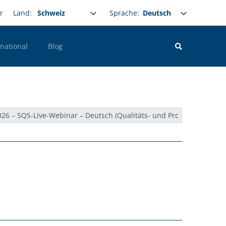
Select your language
Sprache:
r
Land:
rnational
Blog