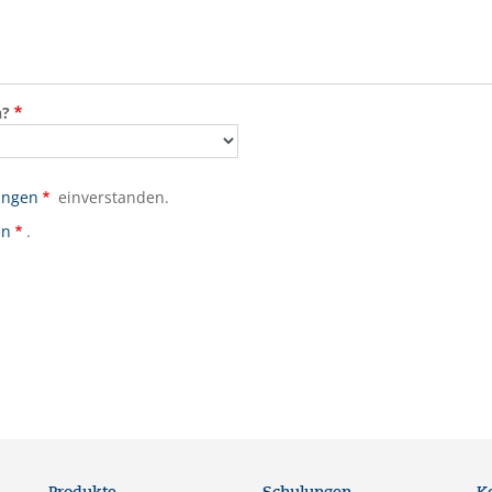
n?
ungen
einverstanden.
en
.