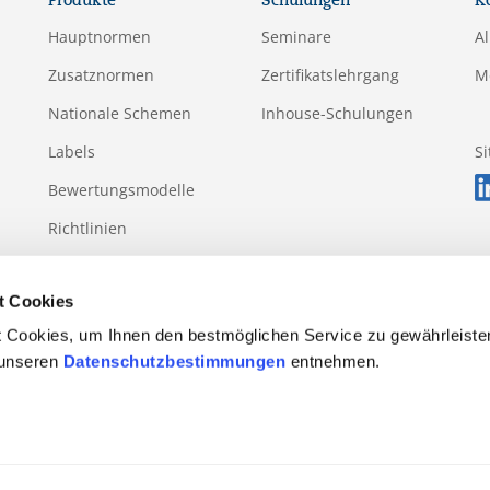
Produkte
Schulungen
K
Hauptnormen
Seminare
A
Zusatznormen
Zertifikatslehrgang
M
Nationale Schemen
Inhouse-Schulungen
Labels
S
Bewertungsmodelle
Richtlinien
Anhänge
t Cookies
 Cookies, um Ihnen den bestmöglichen Service zu gewährleiste
 unseren
Datenschutzbestimmungen
entnehmen.
Regulativ
Einsprüche und Beschwerden
Vorfall- und Versto